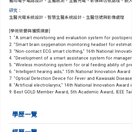
醫用電子電路設計、生醫感測、生醫光電、影像與信號處理、嵌
研究：
生醫光電系統設計、智慧生醫系統設計、生醫信號與影像處理
[學術榮譽與獲獎摘要]
1. "A smart monitoring and evaluation system for postoper
2. "Smart brain oxygenation monitoring headset for estimat
3. "Non-contact ECG smart clothing," 16th National Innova
4. "Development of a smart assistance system for managem
5. "Wireless monitoring system for oral feeding ability of
6. "Intelligent hearing aids," 15th National Innovation Aw
7. "Optical Detection Device for Fever and Kawasaki Disea
8. "Artificial electrolarynx," 14th National Innovation Awa
9. Best GOLD Member Award, 5th Academic Award, IEEE Tain
學歷一覽