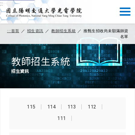
:::
:::
首頁
／
招生資訊
／
教師招生系統
／
推甄生招收尚未額滿師資
名單
教師招生系統
招生資訊
115
114
113
112
111