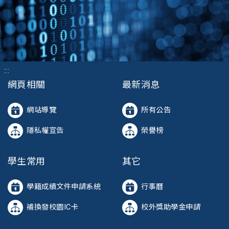
:::
網頁相關
最新消息
網站導覽
所有公告
隱私權宣告
榮譽榜
學生常用
其它
學籍成績文件申請系統
行事曆
補換發校園IC卡
校外獎助學金申請