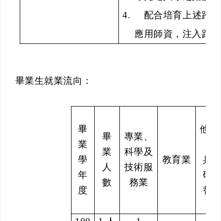
4.
配合培育上述跨
應用師資，注入跟現
畢業生就業流向：
其
畢
他
(
畢
專業、
業
當
業
科學及
學
教育業
兵
人
技術服
年
研
數
務業
度
替
役
)