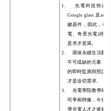
1.
光電科技快速
Google glass
及
augme
鍵器件，因此，傳
電、奇景光電
)
持續
是求才若渴。
2.
環保永續生活觀
不可或缺的元素，
的即時監測與照護
才是迫切需求。
3.
光電學院教學研
司爭相聘僱，今後
導光電人才之搖籃。