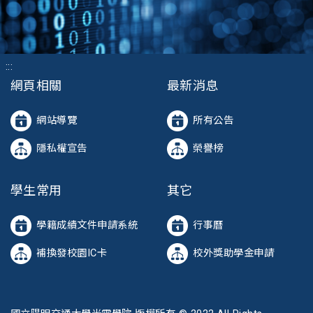
:::
網頁相關
最新消息
網站導覽
所有公告
隱私權宣告
榮譽榜
學生常用
其它
學籍成績文件申請系統
行事曆
補換發校園IC卡
校外獎助學金申請