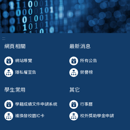
:::
網頁相關
最新消息
網站導覽
所有公告
隱私權宣告
榮譽榜
學生常用
其它
學籍成績文件申請系統
行事曆
補換發校園IC卡
校外獎助學金申請