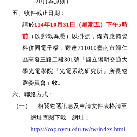
20
頁為原則）
五、
收件截止日期：
請於
114
年
10
月
31
日（星期五）下午
5
時
前
（以郵戳為憑）以掛號，備齊應備資
料併同電子檔，寄達
711010
臺南市歸仁
區高發三路二段
301
號「國立陽明交通大
學光電學院『光電系統研究所』所長遴
選委員會」收。
六、
聯絡方式：
（一）
相關遴選訊息及申請文件表格請至
網址查閱下載。網址：
https://cop.nycu.edu.tw/tw/index.html