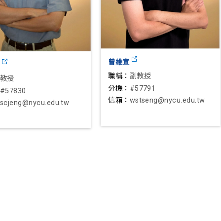
曾維宣
昌
職稱：
副教授
教授
分機：
#57791
#57830
信箱：
wstseng@nycu.edu.tw
scjeng@nycu.edu.tw