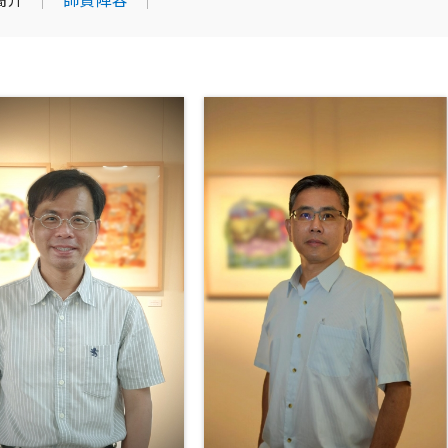
簡介
師資陣容