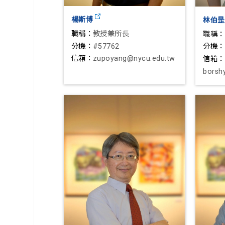
楊斯博
林伯
職稱：
教授兼所長
職稱：
分機：
#57762
分機：
信箱：
zupoyang@nycu.edu.tw
信箱：
borsh
borsh