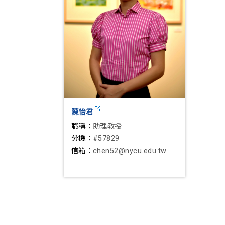
陳怡君
職稱：
助理教授
分機：
#57829
信箱：
chen52@nycu.edu.tw