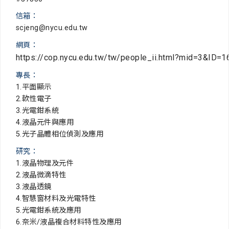
信箱：
scjeng@nycu.edu.tw
網頁：
https://cop.nycu.edu.tw/tw/people_ii.html?mid=3&ID=1
專長：
1.平面顯示
2.軟性電子
3.光電鉗系統
4.液晶元件與應用
5.光子晶體相位偵測及應用
研究：
1.液晶物理及元件
2.液晶微滴特性
3.液晶透鏡
4.智慧窗材料及光電特性
5.光電鉗系統及應用
6.奈米/液晶複合材料特性及應用